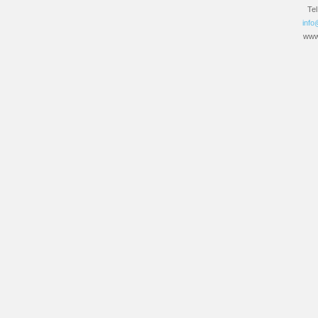
Te
info
www.